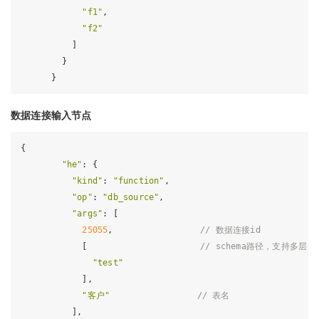
"f1"
,

"f2"
          ]

        }

数据连接输入节点
{

"he"
: {

"kind"
: 
"function"
,

"op"
: 
"db_source"
,

"args"
: [

25055
,                 
// 数据连接id
            [                      
// schema路径，支持多
"test"
            ],

"客户"
// 表名
          ],
