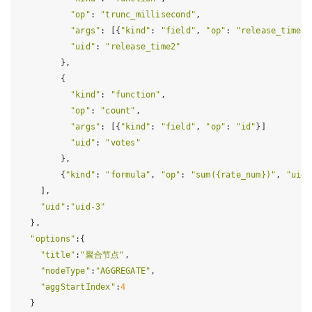
"op"
: 
"trunc_millisecond"
,

"args"
: [{
"kind"
: 
"field"
, 
"op"
: 
"release_time"
}
"uid"
: 
"release_time2"
        },

        {

"kind"
: 
"function"
,

"op"
: 
"count"
,

"args"
: [{
"kind"
: 
"field"
, 
"op"
: 
"id"
}]

"uid"
: 
"votes"
        },

        {
"kind"
: 
"formula"
, 
"op"
: 
"sum({rate_num})"
, 
"uid"
    ],

"uid"
:
"uid-3"
  },

"options"
:{

"title"
:
"聚合节点"
,

"nodeType"
:
"AGGREGATE"
,

"aggStartIndex"
:
4
  }
