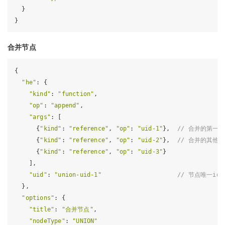
  }

合并节点
{

"he"
: {

"kind"
: 
"function"
,

"op"
: 
"append"
,

"args"
: [

      {
"kind"
: 
"reference"
, 
"op"
: 
"uid-1"
},  
// 合并的第一
      {
"kind"
: 
"reference"
, 
"op"
: 
"uid-2"
},  
// 合并的其他
      {
"kind"
: 
"reference"
, 
"op"
: 
"uid-3"
}

    ],

"uid"
: 
"union-uid-1"
// 节点唯一id
  },

"options"
: {

"title"
: 
"合并节点"
,

"nodeType"
: 
"UNION"