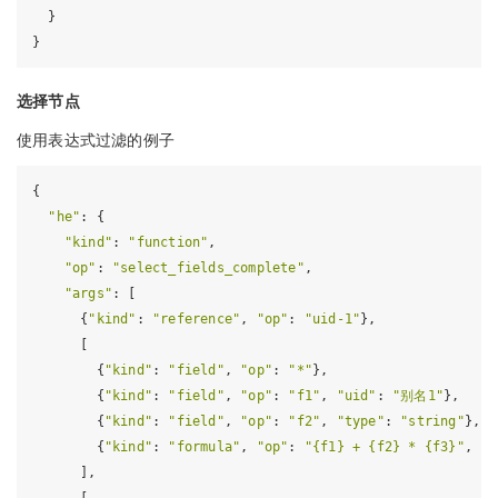
  }

选择节点
使用表达式过滤的例子
{

"he"
: {

"kind"
: 
"function"
,

"op"
: 
"select_fields_complete"
,

"args"
: [

      {
"kind"
: 
"reference"
, 
"op"
: 
"uid-1"
},               
      [

        {
"kind"
: 
"field"
, 
"op"
: 
"*"
},                     
        {
"kind"
: 
"field"
, 
"op"
: 
"f1"
, 
"uid"
: 
"别名1"
},    
        {
"kind"
: 
"field"
, 
"op"
: 
"f2"
, 
"type"
: 
"string"
},  
        {
"kind"
: 
"formula"
, 
"op"
: 
"{f1} + {f2} * {f3}"
, 
"u
      ],
