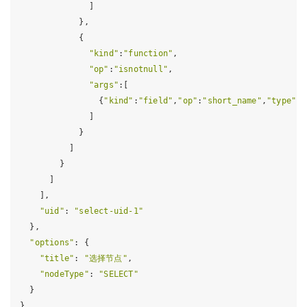
              ]

            },

            {

"kind"
:
"function"
,

"op"
:
"isnotnull"
,

"args"
:[

                {
"kind"
:
"field"
,
"op"
:
"short_name"
,
"type"
:
"
              ]

            }

          ]

        }

      ]

    ],

"uid"
: 
"select-uid-1"
  },

"options"
: {

"title"
: 
"选择节点"
,

"nodeType"
: 
"SELECT"
  }
