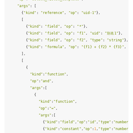
"args"
: [

      {
"kind"
: 
"reference"
, 
"op"
: 
"uid-1"
},

      [

        {
"kind"
: 
"field"
, 
"op"
: 
"*"
},

        {
"kind"
: 
"field"
, 
"op"
: 
"f1"
, 
"uid"
: 
"别名1"
},

        {
"kind"
: 
"field"
, 
"op"
: 
"f2"
, 
"type"
: 
"string"
},

        {
"kind"
: 
"formula"
, 
"op"
: 
"{f1} + {f2} * {f3}"
, 
"u
      ],

      [                                                   
        {

"kind"
:
"function"
,

"op"
:
"and"
,

"args"
:[

            {

"kind"
:
"function"
,

"op"
:
"="
,

"args"
:[

                {
"kind"
:
"field"
,
"op"
:
"id"
,
"type"
:
"number"
}
                {
"kind"
:
"constant"
,
"op"
:
1
,
"type"
:
"number"
}
