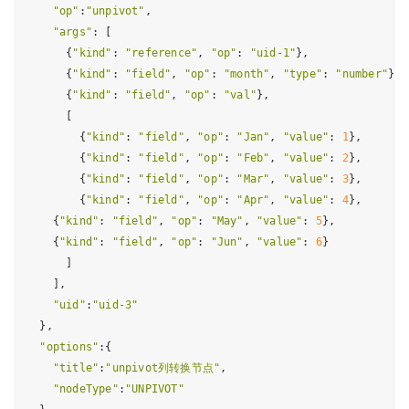
"op"
:
"unpivot"
,

"args"
: [

      {
"kind"
: 
"reference"
, 
"op"
: 
"uid-1"
},               
      {
"kind"
: 
"field"
, 
"op"
: 
"month"
, 
"type"
: 
"number"
}, 
      {
"kind"
: 
"field"
, 
"op"
: 
"val"
},                     
      [

        {
"kind"
: 
"field"
, 
"op"
: 
"Jan"
, 
"value"
: 
1
},       
        {
"kind"
: 
"field"
, 
"op"
: 
"Feb"
, 
"value"
: 
2
},

        {
"kind"
: 
"field"
, 
"op"
: 
"Mar"
, 
"value"
: 
3
},

        {
"kind"
: 
"field"
, 
"op"
: 
"Apr"
, 
"value"
: 
4
},

    {
"kind"
: 
"field"
, 
"op"
: 
"May"
, 
"value"
: 
5
},

    {
"kind"
: 
"field"
, 
"op"
: 
"Jun"
, 
"value"
: 
6
}

      ]

    ],

"uid"
:
"uid-3"
  },

"options"
:{

"title"
:
"unpivot列转换节点"
,

"nodeType"
:
"UNPIVOT"