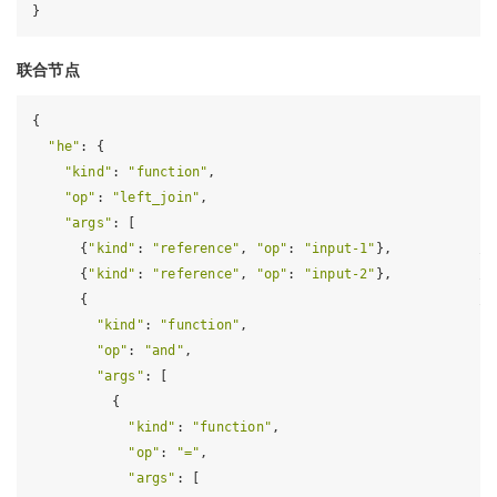
联合节点
{

"he"
: {

"kind"
: 
"function"
,

"op"
: 
"left_join"
,                                   
/
"args"
: [

      {
"kind"
: 
"reference"
, 
"op"
: 
"input-1"
},           
/
      {
"kind"
: 
"reference"
, 
"op"
: 
"input-2"
},           
/
      {                                                 
/
"kind"
: 
"function"
,

"op"
: 
"and"
,

"args"
: [

          {

"kind"
: 
"function"
,

"op"
: 
"="
,

"args"
: [
