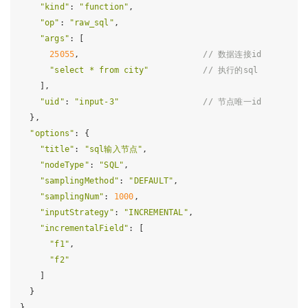
"kind"
: 
"function"
,

"op"
: 
"raw_sql"
,

"args"
: [

25055
,                         
// 数据连接id
"select * from city"
// 执行的sql
    ],

"uid"
: 
"input-3"
// 节点唯一id
  },

"options"
: {

"title"
: 
"sql输入节点"
,

"nodeType"
: 
"SQL"
,

"samplingMethod"
: 
"DEFAULT"
,

"samplingNum"
: 
1000
,

"inputStrategy"
: 
"INCREMENTAL"
,

"incrementalField"
: [

"f1"
,

"f2"
    ]

  }
