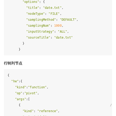
"options"
: {

"title"
: 
"date.txt"
,

"nodeType"
: 
"FILE"
,

"samplingMethod"
: 
"DEFAULT"
,

"samplingNum"
: 
1000
,

"inputStrategy"
: 
"ALL"
,

"sourceTitle"
: 
"date.txt"
        }

行转列节点
{

"he"
:{

"kind"
:
"function"
,

"op"
:
"pivot"
,

"args"
:[

      {                                                
//
"kind"
: 
"reference"
,
