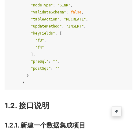
"nodeType"
: 
"SINK"
,

"validateSchema"
: 
false
,

"tableAction"
: 
"RECREATE"
,

"updateMethod"
: 
"INSERT"
,

"keyFields"
: [

"f3"
,

"f4"
          ],

"preSql"
: 
""
,

"postSql"
: 
""
        }

1.2. 接口说明
1.2.1. 新建一个数据集成项目