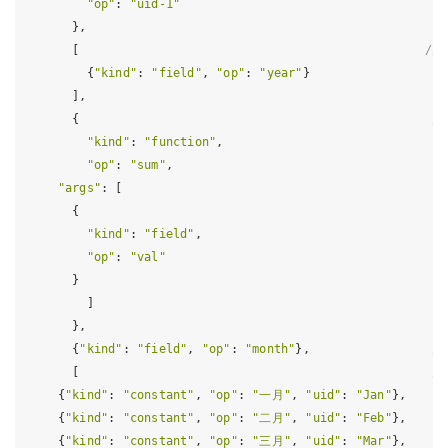
"op"
: 
"uid-1"
      },

      [                                                
//
        {
"kind"
: 
"field"
, 
"op"
: 
"year"
}

      ],

      {                                                 
/
"kind"
: 
"function"
,

"op"
: 
"sum"
,

"args"
: [

      {

"kind"
: 
"field"
,

"op"
: 
"val"
      }

        ]

      },

      {
"kind"
: 
"field"
, 
"op"
: 
"month"
},                 
/
      [                                                 
/
    {
"kind"
: 
"constant"
, 
"op"
: 
"一月"
, 
"uid"
: 
"Jan"
},

    {
"kind"
: 
"constant"
, 
"op"
: 
"二月"
, 
"uid"
: 
"Feb"
},

    {
"kind"
: 
"constant"
, 
"op"
: 
"三月"
, 
"uid"
: 
"Mar"
},
