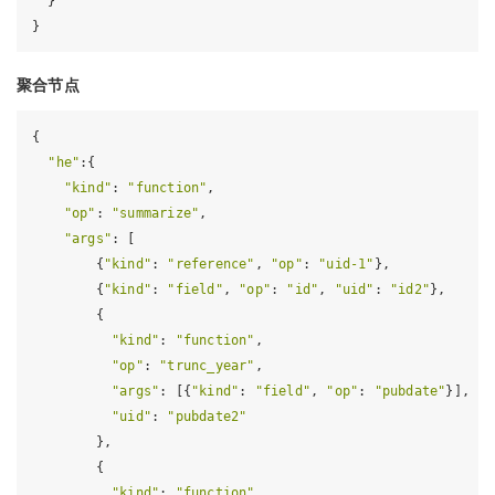
  }

聚合节点
{

"he"
:{

"kind"
: 
"function"
,

"op"
: 
"summarize"
,

"args"
: [

        {
"kind"
: 
"reference"
, 
"op"
: 
"uid-1"
},             
        {
"kind"
: 
"field"
, 
"op"
: 
"id"
, 
"uid"
: 
"id2"
},      
        {

"kind"
: 
"function"
,

"op"
: 
"trunc_year"
,

"args"
: [{
"kind"
: 
"field"
, 
"op"
: 
"pubdate"
}],

"uid"
: 
"pubdate2"
        },

        {

"kind"
: 
"function"
,
