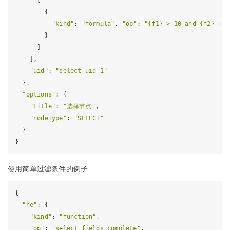
      [                                                   
        {

"kind"
: 
"formula"
, 
"op"
: 
"{f1} > 10 and {f2} + {
        }

      ]

    ],

"uid"
: 
"select-uid-1"
  },

"options"
: {

"title"
: 
"选择节点"
,

"nodeType"
: 
"SELECT"
  }

使用简单过滤条件的例子
{

"he"
: {

"kind"
: 
"function"
,

"op"
: 
"select_fields_complete"
,
