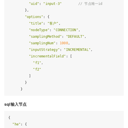
"uid"
: 
"input-3"
// 节点唯一id
        },

"options"
: {

"title"
: 
"客户"
,

"nodeType"
: 
"CONNECTION"
,

"samplingMethod"
: 
"DEFAULT"
,

"samplingNum"
: 
1000
,

"inputStrategy"
: 
"INCREMENTAL"
,

"incrementalField"
: [

"f1"
,

"f2"
          ]

        }

sql输入节点
{

"he"
: {
