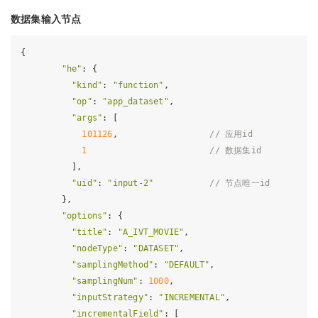
数据集输入节点
{

"he"
: {

"kind"
: 
"function"
,

"op"
: 
"app_dataset"
,

"args"
: [

101126
,                  
// 应用id
1
// 数据集id
          ],

"uid"
: 
"input-2"
// 节点唯一id
        },

"options"
: {

"title"
: 
"A_IVT_MOVIE"
,

"nodeType"
: 
"DATASET"
,

"samplingMethod"
: 
"DEFAULT"
,

"samplingNum"
: 
1000
,

"inputStrategy"
: 
"INCREMENTAL"
,

"incrementalField"
: [
