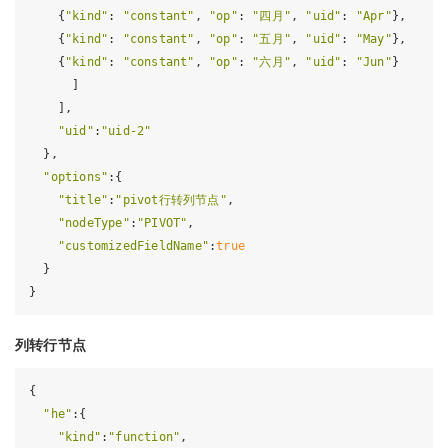
    {
"kind"
: 
"constant"
, 
"op"
: 
"四月"
, 
"uid"
: 
"Apr"
},

    {
"kind"
: 
"constant"
, 
"op"
: 
"五月"
, 
"uid"
: 
"May"
},

    {
"kind"
: 
"constant"
, 
"op"
: 
"六月"
, 
"uid"
: 
"Jun"
}

      ]

    ],

"uid"
:
"uid-2"
  },

"options"
:{

"title"
:
"pivot行转列节点"
,

"nodeType"
:
"PIVOT"
,

"customizedFieldName"
:
true
  }

列转行节点
{

"he"
:{

"kind"
:
"function"
,
