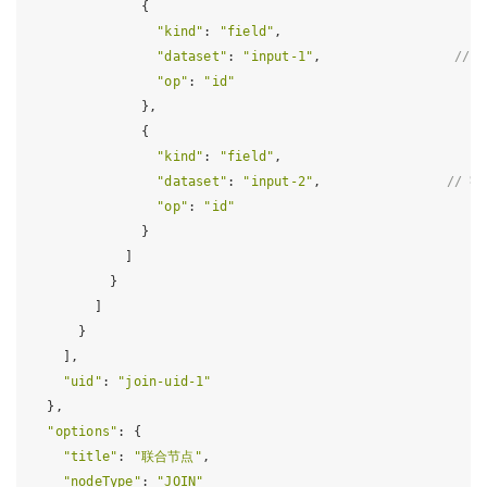
              {

"kind"
: 
"field"
,

"dataset"
: 
"input-1"
,                 
//
"op"
: 
"id"
              },

              {

"kind"
: 
"field"
,

"dataset"
: 
"input-2"
,                
// 
"op"
: 
"id"
              }

            ]

          }

        ]

      }

    ],

"uid"
: 
"join-uid-1"
  },

"options"
: {

"title"
: 
"联合节点"
,

"nodeType"
: 
"JOIN"