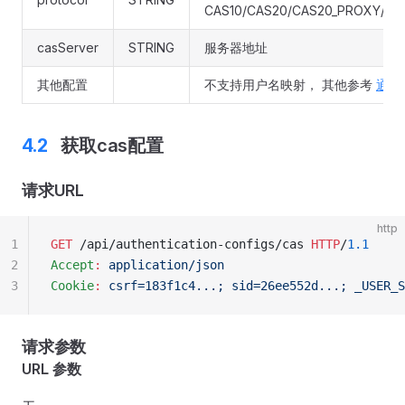
CAS10/CAS20/CAS20_PROXY/CA
casServer
STRING
服务器地址
其他配置
不支持用户名映射， 其他参考
通用
获取cas配置
请求URL
http
1
GET
 /api/authentication-configs/cas 
HTTP
/
1.1
2
Accept
:
 application/json
3
Cookie
:
 csrf=183f1c4...; sid=26ee552d...; _USER_S
请求参数
URL 参数