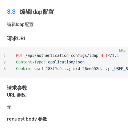
编辑ldap配置
编辑ldap配置
请求URL
http
1
PUT
 /api/authentication-configs/ldap 
HTTP
/
1.1
2
Content-Type
:
 application/json
3
Cookie
:
 csrf=183f1c4...; sid=26ee552d...; _USER_S
请求参数
URL 参数
无
request body 参数