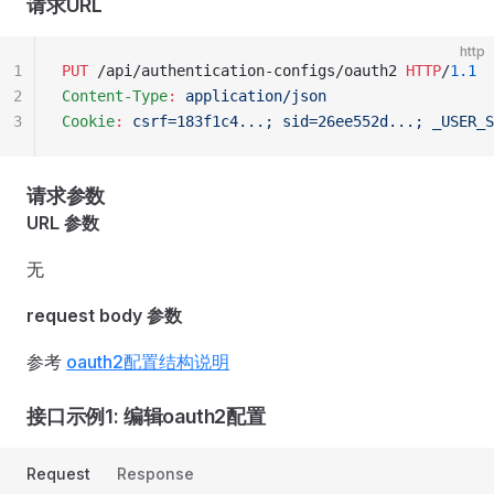
请求URL
http
1
PUT
 /api/authentication-configs/oauth2 
HTTP
/
1.1
2
Content-Type
:
 application/json
3
Cookie
:
 csrf=183f1c4...; sid=26ee552d...; _USER_S
请求参数
URL 参数
无
request body 参数
参考
oauth2配置结构说明
接口示例1: 编辑oauth2配置
Request
Response