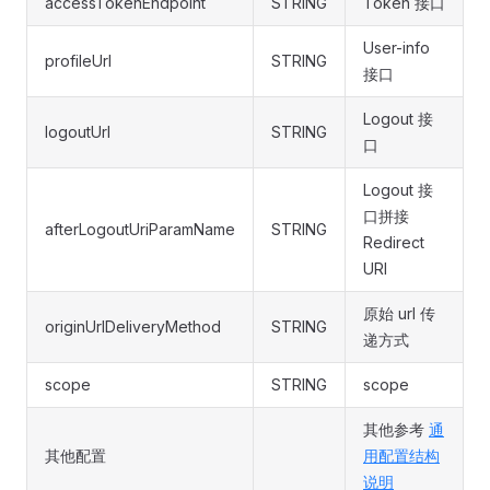
accessTokenEndpoint
STRING
Token 接口
User-info
profileUrl
STRING
接口
Logout 接
logoutUrl
STRING
口
Logout 接
口拼接
afterLogoutUriParamName
STRING
Redirect
URI
原始 url 传
originUrlDeliveryMethod
STRING
递方式
scope
STRING
scope
其他参考
通
其他配置
用配置结构
说明