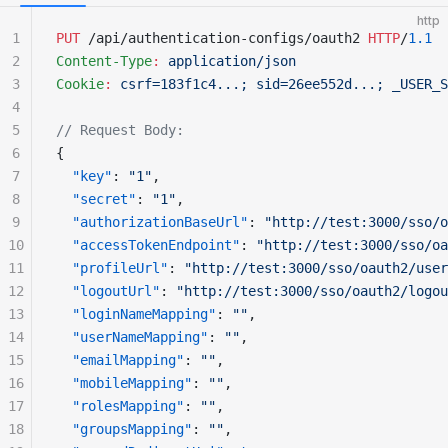
http
1
PUT
 /api/authentication-configs/oauth2 
HTTP
/
1.1
2
Content-Type
:
 application/json
3
Cookie
:
 csrf=183f1c4...; sid=26ee552d...; _USER_S
4
5
// Request Body:
6
{
7
  "key"
: 
"1"
,
8
  "secret"
: 
"1"
,
9
  "authorizationBaseUrl"
: 
"http://test:3000/sso/o
10
  "accessTokenEndpoint"
: 
"http://test:3000/sso/oa
11
  "profileUrl"
: 
"http://test:3000/sso/oauth2/user
12
  "logoutUrl"
: 
"http://test:3000/sso/oauth2/logou
13
  "loginNameMapping"
: 
""
,
14
  "userNameMapping"
: 
""
,
15
  "emailMapping"
: 
""
,
16
  "mobileMapping"
: 
""
,
17
  "rolesMapping"
: 
""
,
18
  "groupsMapping"
: 
""
,