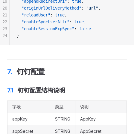
19
  "appendRedirectUri"
: 
true
,
20
  "originUrlDeliveryMethod"
: 
"url"
,
21
  "reloadUser"
: 
true
,
22
  "enableSyncUserAttr"
: 
true
,
23
  "enableSessionExpSync"
: 
false
24
}
钉钉配置
钉钉配置结构说明
字段
类型
说明
appKey
STRING
AppKey
appSecret
STRING
AppSecret