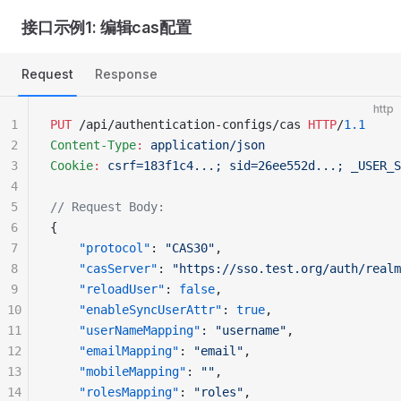
接口示例1: 编辑cas配置
Request
Response
http
1
PUT
 /api/authentication-configs/cas 
HTTP
/
1.1
2
Content-Type
:
 application/json
3
Cookie
:
 csrf=183f1c4...; sid=26ee552d...; _USER_S
4
5
// Request Body:
6
{
7
    "protocol"
: 
"CAS30"
,
8
    "casServer"
: 
"https://sso.test.org/auth/realm
9
    "reloadUser"
: 
false
,
10
    "enableSyncUserAttr"
: 
true
,
11
    "userNameMapping"
: 
"username"
,
12
    "emailMapping"
: 
"email"
,
13
    "mobileMapping"
: 
""
,
14
    "rolesMapping"
: 
"roles"
,