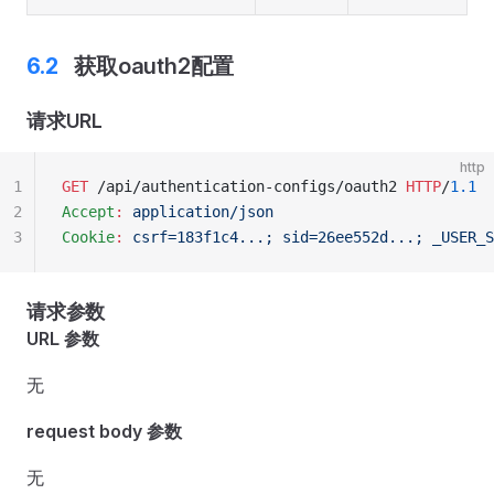
获取oauth2配置
请求URL
http
1
GET
 /api/authentication-configs/oauth2 
HTTP
/
1.1
2
Accept
:
 application/json
3
Cookie
:
 csrf=183f1c4...; sid=26ee552d...; _USER_S
请求参数
URL 参数
无
request body 参数
无