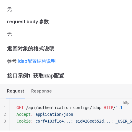
无
request body 参数
无
返回对象的格式说明
参考
ldap配置结构说明
接口示例1: 获取ldap配置
Request
Response
http
1
GET
 /api/authentication-configs/ldap 
HTTP
/
1.1
2
Accept
:
 application/json
3
Cookie
:
 csrf=183f1c4...; sid=26ee552d...; _USER_S