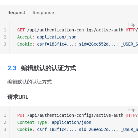
Request
Response
http
1
GET
 /api/authentication-configs/active-auth 
HTTP
/
2
Accept
:
 application/json
3
Cookie
:
 csrf=183f1c4...; sid=26ee552d...; _USER_S
编辑默认的认证方式
编辑默认的认证方式
请求URL
http
1
PUT
 /api/authentication-configs/active-auth 
HTTP
/
2
Content-Type
:
 application/json
3
Cookie
:
 csrf=183f1c4...; sid=26ee552d...; _USER_S