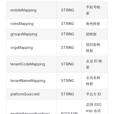
手机号映
mobileMapping
STRING
射
rolesMapping
STRING
角色映射
groupsMapping
STRING
组映射
组织架构
orgsMapping
STRING
映射
企业 ID 映
tenantCodeMapping
STRING
射
企业名称
tenantNameMapping
STRING
映射
platformSourceId
STRING
平台方 ID
启用 SSO
exp 会话
enableSessionExpSync
BOOLEAN