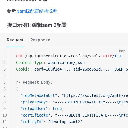
参考
saml2配置结构说明
接口示例1: 编辑saml2配置
Request
Response
http
1
PUT
 /api/authentication-configs/saml2 
HTTP
/
1.1
2
Content-Type
:
 application/json
3
Cookie
:
 csrf=183f1c4...; sid=26ee552d...; _USER_S
4
5
// Request Body:
6
{
7
  "idpMetadataUrl"
: 
"https://sso.test.org/auth/re
8
  "privateKey"
: 
"-----BEGIN PRIVATE KEY-----
\n
tes
9
  "reloadUser"
: 
true
,
10
  "certificate"
: 
"-----BEGIN CERTIFICATE-----
\n
te
11
  "entityId"
: 
"develop_saml2"