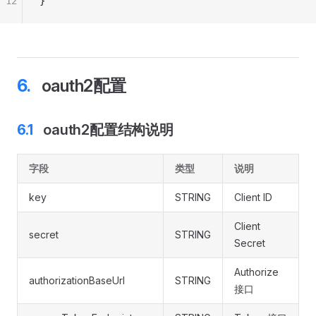
12
}
oauth2配置
oauth2配置结构说明
字段
类型
说明
key
STRING
Client ID
Client
secret
STRING
Secret
Authorize
authorizationBaseUrl
STRING
接口