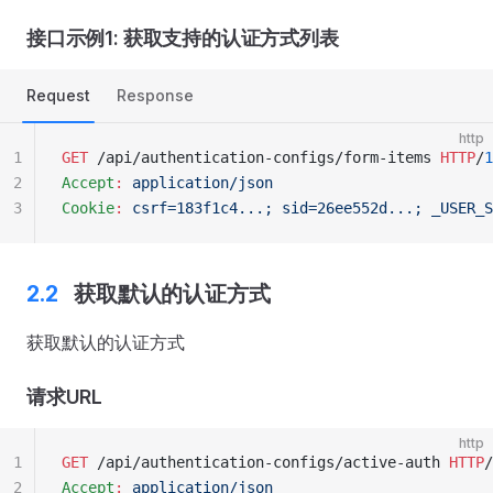
接口示例1: 获取支持的认证方式列表
Request
Response
http
1
GET
 /api/authentication-configs/form-items 
HTTP
/
1
2
Accept
:
 application/json
3
Cookie
:
 csrf=183f1c4...; sid=26ee552d...; _USER_S
获取默认的认证方式
获取默认的认证方式
请求URL
http
1
GET
 /api/authentication-configs/active-auth 
HTTP
/
2
Accept
:
 application/json