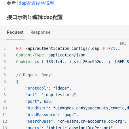
参考
ldap配置结构说明
接口示例1: 编辑ldap配置
Request
Response
http
1
PUT
 /api/authentication-configs/ldap 
HTTP
/
1.1
2
Content-Type
:
 application/json
3
Cookie
:
 csrf=183f1c4...; sid=26ee552d...; _USER_S
4
5
// Request Body:
6
{
7
    "protocol"
: 
"ldaps"
,
8
    "url"
: 
"ldap.test.org"
,
9
    "port"
: 
636
,
10
    "bindUser"
: 
"uid=gogs,cn=sysaccounts,cn=etc,d
11
    "bindPassword"
: 
"gogs"
,
12
    "searchBase"
: 
"cn=users,cn=accounts,dc=org"
,
13
    "query"
: 
"(objectclass=inetOrgPerson)"
,