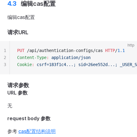
编辑cas配置
编辑cas配置
请求URL
http
1
PUT
 /api/authentication-configs/cas 
HTTP
/
1.1
2
Content-Type
:
 application/json
3
Cookie
:
 csrf=183f1c4...; sid=26ee552d...; _USER_S
请求参数
URL 参数
无
request body 参数
参考
cas配置结构说明