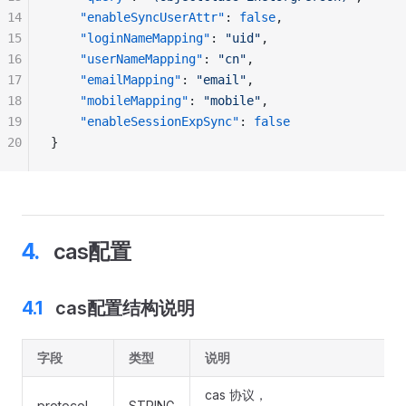
14
    "enableSyncUserAttr"
: 
false
,
15
    "loginNameMapping"
: 
"uid"
,
16
    "userNameMapping"
: 
"cn"
,
17
    "emailMapping"
: 
"email"
,
18
    "mobileMapping"
: 
"mobile"
,
19
    "enableSessionExpSync"
: 
false
20
}
cas配置
cas配置结构说明
字段
类型
说明
cas 协议，
protocol
STRING