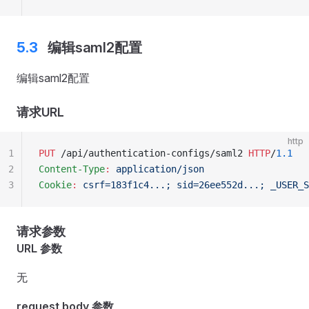
编辑saml2配置
编辑saml2配置
请求URL
http
1
PUT
 /api/authentication-configs/saml2 
HTTP
/
1.1
2
Content-Type
:
 application/json
3
Cookie
:
 csrf=183f1c4...; sid=26ee552d...; _USER_S
请求参数
URL 参数
无
request body 参数