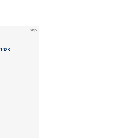
http
1083...