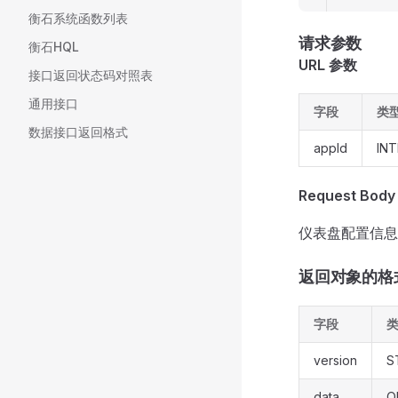
衡石系统函数列表
请求参数
衡石HQL
URL 参数
接口返回状态码对照表
通用接口
字段
类
数据接口返回格式
appId
IN
Request Bod
仪表盘配置信息
返回对象的格
字段
version
S
data
O