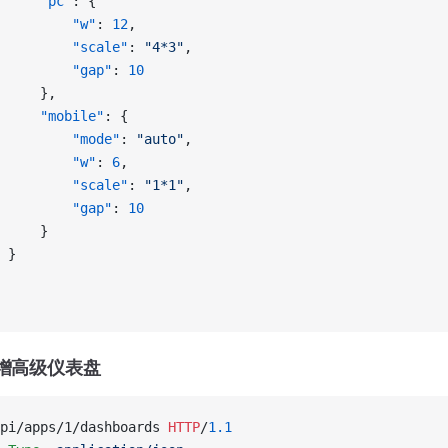
     "pc"
: {
         "w"
: 
12
,
         "scale"
: 
"4*3"
,
         "gap"
: 
10
     },
     "mobile"
: {
         "mode"
: 
"auto"
,
         "w"
: 
6
,
         "scale"
: 
"1*1"
,
         "gap"
: 
10
     }
 }
新增高级仪表盘
pi/apps/1/dashboards 
HTTP
/
1.1