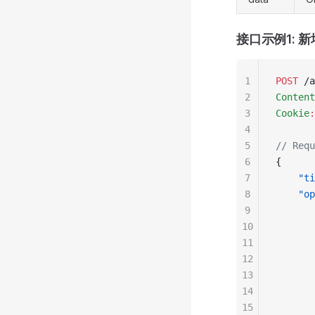
接口示例1: 
1
POST
 /a
2
Content
3
Cookie
:
4
5
// Requ
6
{
7
    "ti
8
    "op
9
       
10
       
11
       
12
       
13
       
14
       
15
       