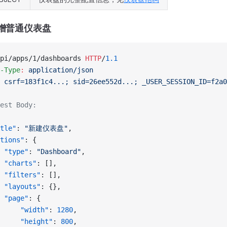
新增普通仪表盘
pi/apps/1/dashboards 
HTTP
/
1.1
-Type
:
 application/json
 csrf=183f1c4...; sid=26ee552d...; _USER_SESSION_ID=f2a0
est Body:
tle"
: 
"新建仪表盘"
,
tions"
: {
 "type"
: 
"Dashboard"
,
 "charts"
: [],
 "filters"
: [],
 "layouts"
: {},
 "page"
: {
     "width"
: 
1280
,
     "height"
: 
800
,