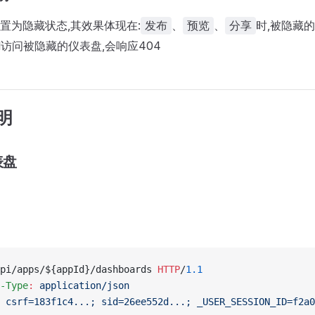
置为隐藏状态,其效果体现在:
、
、
时,被隐藏
发布
预览
分享
l访问被隐藏的仪表盘,会响应404
明
表盘
pi/apps/${appId}/dashboards 
HTTP
/
1.1
-Type
:
 application/json
 csrf=183f1c4...; sid=26ee552d...; _USER_SESSION_ID=f2a0