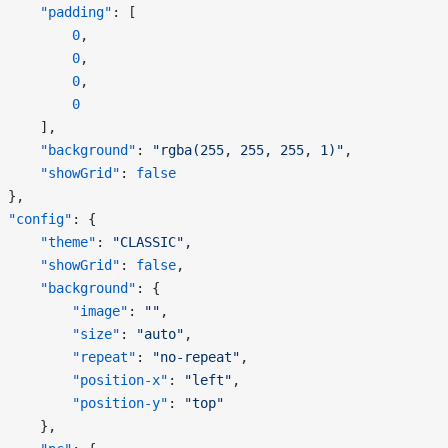
     "padding"
: [
         0
,
         0
,
         0
,
         0
     ],
     "background"
: 
"rgba(255, 255, 255, 1)"
,
     "showGrid"
: 
false
 },
 "config"
: {
     "theme"
: 
"CLASSIC"
,
     "showGrid"
: 
false
,
     "background"
: {
         "image"
: 
""
,
         "size"
: 
"auto"
,
         "repeat"
: 
"no-repeat"
,
         "position-x"
: 
"left"
,
         "position-y"
: 
"top"
     },