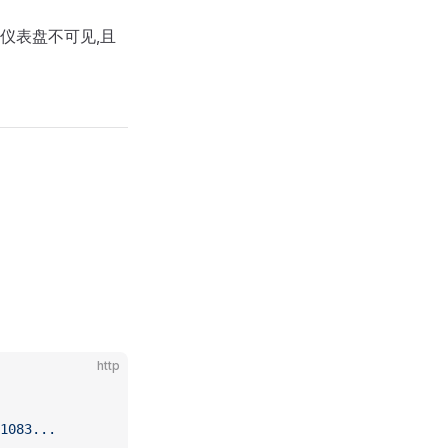
的仪表盘不可见,且
http
1083...