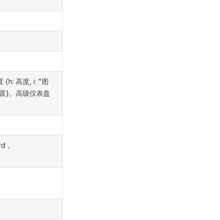
: 高度, i: "图
 y轴位置}。高级仪表盘
rd，