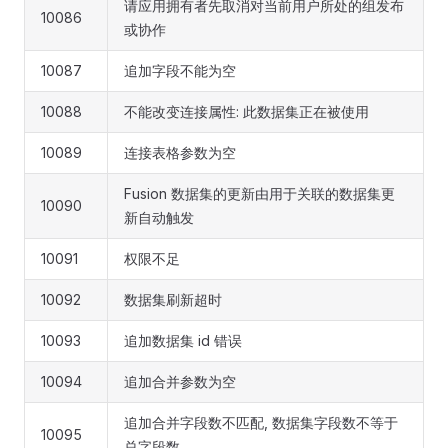
请应用拥有者先取消对当前用户所处的组发布
10086
或协作
10087
追加字段不能为空
10088
不能改变连接属性: 此数据集正在被使用
10089
连接表格参数为空
Fusion 数据集的更新由用于关联的数据集更
10090
新自动触发
10091
权限不足
10092
数据集刷新超时
10093
追加数据集 id 错误
10094
追加合并参数为空
追加合并字段数不匹配, 数据集字段数不等于
10095
总字段数