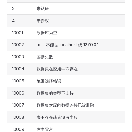
2
未认证
4
未授权
10001
数据库为空
10002
host 不能是 localhost 或 127.0.0.1
10003
连接失败
10004
数据集在应用中不存在
10005
范围选择错误
10006
数据集的类型不支持
10007
数据集对应的数据连接已被删除
10008
表不存在或者没有字段
10009
发生异常