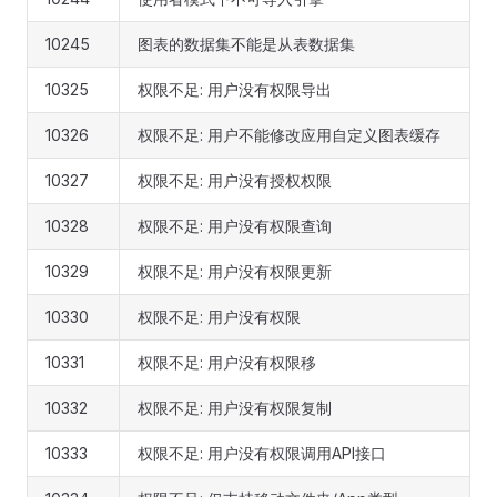
10245
图表的数据集不能是从表数据集
10325
权限不足: 用户没有权限导出
10326
权限不足: 用户不能修改应用自定义图表缓存
10327
权限不足: 用户没有授权权限
10328
权限不足: 用户没有权限查询
10329
权限不足: 用户没有权限更新
10330
权限不足: 用户没有权限
10331
权限不足: 用户没有权限移
10332
权限不足: 用户没有权限复制
10333
权限不足: 用户没有权限调用API接口