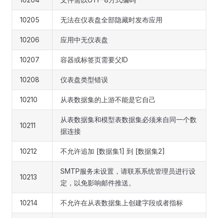
10205
无法在仪表盘全部隐藏时发布应用
10206
应用中无仪表盘
10207
容器或标签页需要父ID
10208
仪表盘类型错误
10210
从表数据集的上游不能是它自己
从表数据集和模型表数据集必须来自同一个数
10211
据连接
10212
不允许追加 [数据集1] 到 [数据集2]
SMTP服务未设置，请联系系统管理员进行设
10213
定，以免影响邮件推送。
10214
不允许在从表数据集上创建字段或者指标