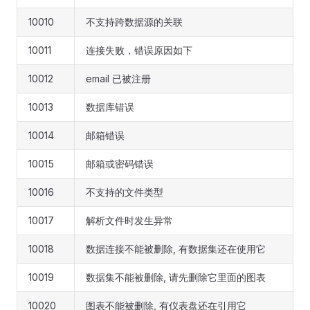
10010
不支持跨数据源的关联
10011
连接失败，错误原因如下
10012
email 已被注册
10013
数据库错误
10014
邮箱错误
10015
邮箱或密码错误
10016
不支持的文件类型
10017
解析文件时发生异常
10018
数据连接不能被删除, 有数据集还在使用它
10019
数据集不能被删除, 请先删除它里面的图表
10020
图表不能被删除, 有仪表盘还在引用它