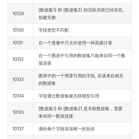
[数据集1] 和 [数据集2] 的活跃关联已经存在,
10129
创建失败
10130
字段类型不匹配
10131
在一个度量中只允许使用一种高级计算
在一个图表中引用的数据集只能来自同一个数
10132
据连接
图表中的一个维度引用的字段, 应该来自相关
10133
的数据集
10134
字段通过数据集被关联模型引用
[数据集1] 和 [数据集2] 是关联数据集，需要
10135
来自同一数据连接
10137
请给每个字段添加唯一的别名