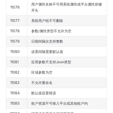
用户属性名称不可用系统属性或平台属性前缀
11076
开头
11077
系统用户组不可删除
11078
参数/属性类型不允许为空
11079
日期间隔仅支持整数
11080
设置间隔需要默认值
11081
应用参数不支持Json类型
11082
区域参数为空
11083
不允许重命名
11084
默认值设置错误
11085
租户资源不可移入平台或其他租户内