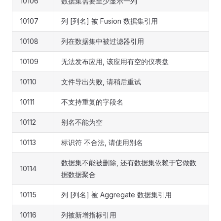
10106
数据集需要至少显示一列
10107
列 [列名] 被 Fusion 数据集引用
10108
列在数据集中被过滤器引用
10109
无法发布应用, 该应用有空的仪表盘
10110
文件导出失败, 请稍后重试
10111
不支持重复的字段名
10112
别名不能为空
10113
标识符 不合法, 请使用别名
数据集不能被删除, 还有数据集依赖于它做数
10114
据数据聚合
10115
列 [列名] 被 Aggregate 数据集引用
10116
列被新增指标引用