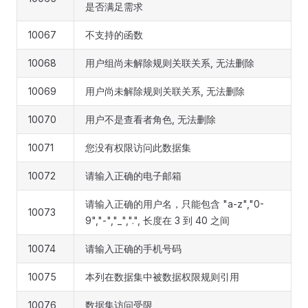
是否满足需求
10067
不支持的函数
10068
用户组尚未解除规则关联关系, 无法删除
10069
用户尚未解除规则关联关系, 无法删除
10070
用户不是查看者角色, 无法删除
10071
您没有权限访问此数据集
10072
请输入正确的电子邮箱
请输入正确的用户名，只能包含 "a-z","0-
10073
9","-","_",".", 长度在 3 到 40 之间
10074
请输入正确的手机号码
10075
本列在数据集中被数据权限规则引用
10076
数据集访问受限