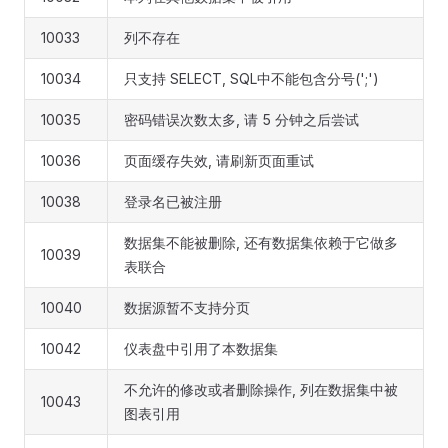
10033
列不存在
10034
只支持 SELECT, SQL中不能包含分号(';')
10035
密码错误次数太多, 请 5 分钟之后尝试
10036
页面缓存失效, 请刷新页面重试
10038
登录名已被注册
数据集不能被删除, 还有数据集依赖于它做多
10039
表联合
10040
数据源暂不支持分页
10042
仪表盘中引用了本数据集
不允许的修改或者删除操作, 列在数据集中被
10043
图表引用