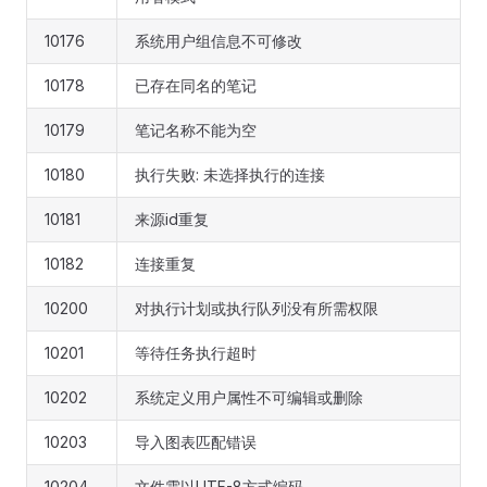
10176
系统用户组信息不可修改
10178
已存在同名的笔记
10179
笔记名称不能为空
10180
执行失败: 未选择执行的连接
10181
来源id重复
10182
连接重复
10200
对执行计划或执行队列没有所需权限
10201
等待任务执行超时
10202
系统定义用户属性不可编辑或删除
10203
导入图表匹配错误
10204
文件需以UTF-8方式编码