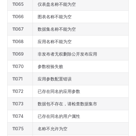
11065
仪表盘名称不能为空
11066
图表名称不能为空
11067
数据集名称不能为空
11068
应用名称不能为空
11069
非发布者无权删除公开发布应用
11070
参数校验失败
11071
应用参数配置错误
11072
已存在同名的应用参数
11073
数据包不存在，请检查数据集市
11074
已存在同名的用户属性
11075
名称不允许为空