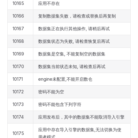
10165
应用不存在
10166
复制数据集失败，请检查或替换后再复制
10167
数据集正在执行其他操作, 请稍后再试
10168
数据集状态为失败, 请检查恢复后再试
10169
数据集是空集, 不能复制空的数据集
10170
数据集当前状态未知, 请检查后再试
10171
engine未配置,不能开启数仓
10172
密码不能为空
10173
密码不能包含下列字符
10174
应用发布后，其中的数据集不能取消导入引擎
应用中存在导入引擎的数据集,无法切换为使
10175
用者模式