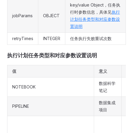
key/value Object，任务执
行时参数信息，具体见
执行
jobParams
OBJECT
计划任务类型和对应参数设
置说明
retryTimes
INTEGER
任务执行失败重试次数
执行计划任务类型和对应参数设置说明
值
意义
ent
数据科学
NOTEBOOK
数
笔记
数据集成
PIPELINE
数
项目
app
dat