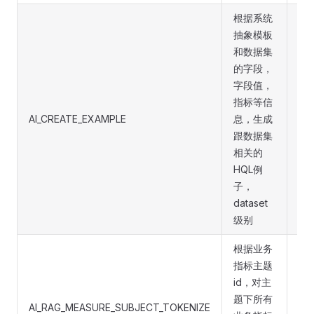
根据系统
抽象模板
和数据集
的字段，
app
字段值，
dat
指标等信
其中
AI_CREATE_EXAMPLE
息，生成
是
跟数据集
dat
相关的
是
HQL例
子，
dataset
级别
根据业务
指标主题
id，对主
题下所有
su
AI_RAG_MEASURE_SUBJECT_TOKENIZE