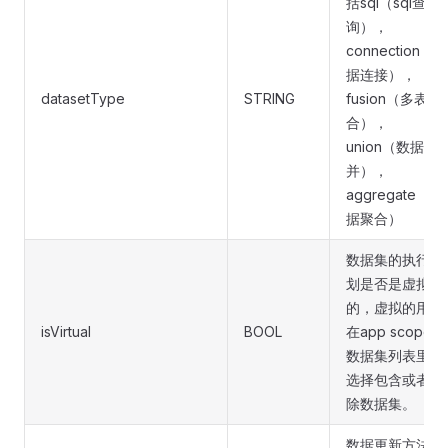
括sql（sql查
询），
connection（数
据连接），
datasetType
STRING
fusion（多表联
合），
union（数据合
并），
aggregate（数
据聚合）
数据集的执行计
划是否是虚拟
的，虚拟的用于
isVirtual
BOOL
在app scope的
数据集列表里面
选择包含或者排
除数据集。
数据更新方法，