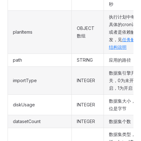
秒
执行计划中每条
具体的cron计划
OBJECT
planItems
或者是依赖触
数组
发，见
任务触发
结构说明
path
STRING
应用的路径
数据集引擎开
importType
INTEGER
关，0为未开
启，1为开启
数据集大小，单
diskUsage
INTEGER
位是字节
datasetCount
INTEGER
数据集个数
数据集类型，包