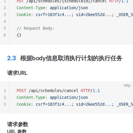
1
PUT
 /api/schedules/{scheduleId}/cancel 
HTTP
/
1.1
2
Content-Type
:
 application/json
3
Cookie
:
 csrf=183f1c4...; sid=26ee552d...; _USER_S
4
5
// Request Body:
6
{}
根据body信息取消执行计划的执行任务
请求URL
http
1
POST
 /api/schedules/cancel 
HTTP
/
1.1
2
Content-Type
:
 application/json
3
Cookie
:
 csrf=183f1c4...; sid=26ee552d...; _USER_S
请求参数
URL 参数