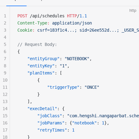
http
1
POST
 /api/schedules 
HTTP
/
1.1
2
Content-Type
:
 application/json
3
Cookie
:
 csrf=183f1c4...; sid=26ee552d...; _USER_S
4
5
// Request Body:
6
{
7
    "entityGroup"
: 
"NOTEBOOK"
,
8
    "entityKey"
: 
"1"
,
9
    "planItems"
: [
10
        {
11
            "triggerType"
: 
"ONCE"
12
        }
13
    ],
14
    "execDetail"
: {
15
        "jobClass"
: 
"com.hengshi.nangaparbat.sche
16
        "jobParams"
: {
"notebook"
: 
1
},
17
        "retryTimes"
: 
1
18
    }