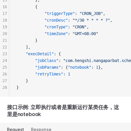
15
        },
16
        {
17
            "triggerType"
: 
"CRON_JOB"
,
18
            "cronDesc"
: 
"*/30 * * * * ?"
,
19
            "cronType"
: 
"CRON"
,
20
            "timeZone"
: 
"GMT+08:00"
21
        }
22
    ],
23
    "execDetail"
: {
24
        "jobClass"
: 
"com.hengshi.nangaparbat.sche
25
        "jobParams"
: {
"notebook"
: 
1
},
26
        "retryTimes"
: 
1
27
    }
28
}
接口示例: 立即执行或者是重新运行某类任务，这
里是notebook
Request
Response