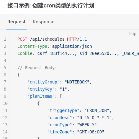
接口示例: 创建cron类型的执行计划
Request
Response
http
1
POST
 /api/schedules 
HTTP
/
1.1
2
Content-Type
:
 application/json
3
Cookie
:
 csrf=183f1c4...; sid=26ee552d...; _USER_S
4
5
// Request Body:
6
{
7
    "entityGroup"
: 
"NOTEBOOK"
,
8
    "entityKey"
: 
"1"
,
9
    "planItems"
: [
10
        {
11
            "triggerType"
: 
"CRON_JOB"
,
12
            "cronDesc"
: 
"0 15 0 ? * 1"
,
13
            "cronType"
: 
"WEEKLY"
,
14
            "timeZone"
: 
"GMT+08:00"