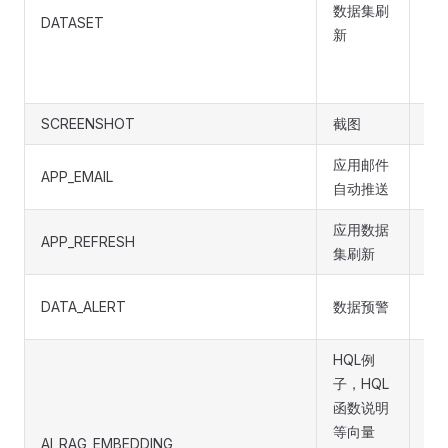
数据集刷
其中
DATASET
新
是
dat
是
SCREENSHOT
截图
应用邮件
APP_EMAIL
应用
自动推送
应用数据
APP_REFRESH
应用
集刷新
DATA_ALERT
数据预警
数
HQL例
子，HQL
函数说明
等向量
固
AI_RAG_EMBEDDING