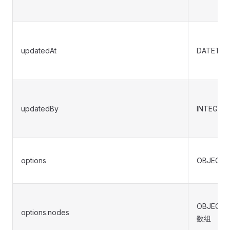
updatedAt
DATETIM
updatedBy
INTEGER
options
OBJECT
OBJECT
options.nodes
数组