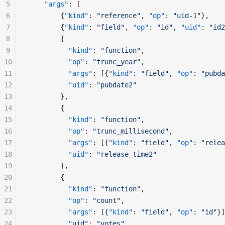
5
    "args"
: [
6
        {
"kind"
: 
"reference"
, 
"op"
: 
"uid-1"
},    
7
        {
"kind"
: 
"field"
, 
"op"
: 
"id"
, 
"uid"
: 
"id2
8
        {
9
          "kind"
: 
"function"
,
10
          "op"
: 
"trunc_year"
,
11
          "args"
: [{
"kind"
: 
"field"
, 
"op"
: 
"pubda
12
          "uid"
: 
"pubdate2"
13
        },
14
        {
15
          "kind"
: 
"function"
,
16
          "op"
: 
"trunc_millisecond"
,
17
          "args"
: [{
"kind"
: 
"field"
, 
"op"
: 
"relea
18
          "uid"
: 
"release_time2"
19
        },
20
        {
21
          "kind"
: 
"function"
,
22
          "op"
: 
"count"
,
23
          "args"
: [{
"kind"
: 
"field"
, 
"op"
: 
"id"
}]
24
          "uid"
:
 "votes"