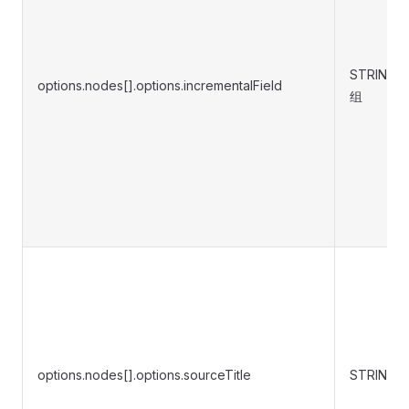
STRING 
options.nodes[].options.incrementalField
组
options.nodes[].options.sourceTitle
STRING