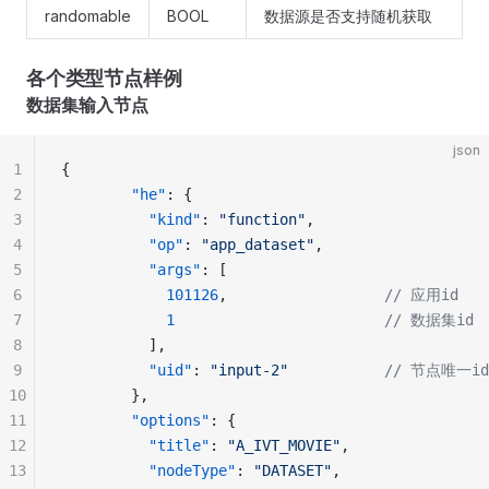
randomable
BOOL
数据源是否支持随机获取
各个类型节点样例
数据集输入节点
json
1
{
2
        "he"
: {
3
          "kind"
: 
"function"
,
4
          "op"
: 
"app_dataset"
,
5
          "args"
: [
6
            101126
,                  
// 应用id
7
            1
                        // 数据集id
8
          ],
9
          "uid"
: 
"input-2"
           // 节点唯一id
10
        },
11
        "options"
: {
12
          "title"
: 
"A_IVT_MOVIE"
,
13
          "nodeType"
: 
"DATASET"
,