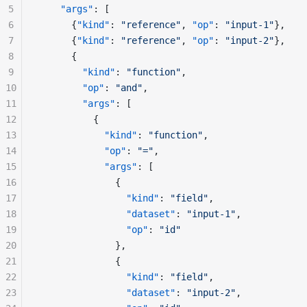
5
    "args"
: [
6
      {
"kind"
: 
"reference"
, 
"op"
: 
"input-1"
},    
7
      {
"kind"
: 
"reference"
, 
"op"
: 
"input-2"
},    
8
      {                                          
9
        "kind"
: 
"function"
,
10
        "op"
: 
"and"
,
11
        "args"
: [
12
          {
13
            "kind"
: 
"function"
,
14
            "op"
: 
"="
,
15
            "args"
: [
16
              {
17
                "kind"
: 
"field"
,
18
                "dataset"
: 
"input-1"
,            
19
                "op"
: 
"id"
20
              },
21
              {
22
                "kind"
: 
"field"
,
23
                "dataset"
: 
"input-2"
,            