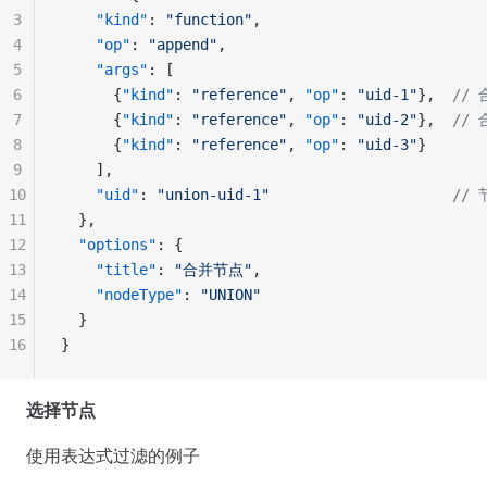
3
    "kind"
: 
"function"
,
4
    "op"
: 
"append"
,
5
    "args"
: [
6
      {
"kind"
: 
"reference"
, 
"op"
: 
"uid-1"
},  
//
7
      {
"kind"
: 
"reference"
, 
"op"
: 
"uid-2"
},  
//
8
      {
"kind"
: 
"reference"
, 
"op"
: 
"uid-3"
}
9
    ],
10
    "uid"
: 
"union-uid-1"
                     /
11
  },
12
  "options"
: {
13
    "title"
: 
"合并节点"
,
14
    "nodeType"
: 
"UNION"
15
  }
16
}
选择节点
使用表达式过滤的例子