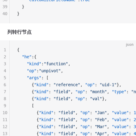
39
  }
40
}
列转行节点
json
1
{
2
  "he"
:{
3
    "kind"
:
"function"
,
4
    "op"
:
"unpivot"
,
5
    "args"
: [
6
      {
"kind"
: 
"reference"
, 
"op"
: 
"uid-1"
},      
7
      {
"kind"
: 
"field"
, 
"op"
: 
"month"
, 
"type"
: 
"n
8
      {
"kind"
: 
"field"
, 
"op"
: 
"val"
},            
9
      [
10
        {
"kind"
: 
"field"
, 
"op"
: 
"Jan"
, 
"value"
: 
1
11
    	{
"kind"
: 
"field"
, 
"op"
: 
"Feb"
, 
"value"
: 
2
12
    	{
"kind"
: 
"field"
, 
"op"
: 
"Mar"
, 
"value"
: 
3
13
        {
"kind"
: 
"field"
, 
"op"
: 
"Apr"
, 
"value"
: 
4