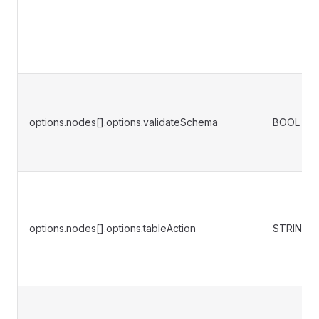
options.nodes[].options.validateSchema
BOOL
options.nodes[].options.tableAction
STRING