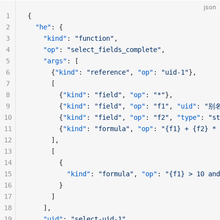
json
1
{
2
  "he"
: {
3
    "kind"
: 
"function"
,
4
    "op"
: 
"select_fields_complete"
,
5
    "args"
: [
6
      {
"kind"
: 
"reference"
, 
"op"
: 
"uid-1"
},      
7
      [
8
        {
"kind"
: 
"field"
, 
"op"
: 
"*"
},            
9
        {
"kind"
: 
"field"
, 
"op"
: 
"f1"
, 
"uid"
: 
"别名
10
        {
"kind"
: 
"field"
, 
"op"
: 
"f2"
, 
"type"
: 
"st
11
        {
"kind"
: 
"formula"
, 
"op"
: 
"{f1} + {f2} * 
12
      ],
13
      [                                          
14
        {
15
          "kind"
: 
"formula"
, 
"op"
: 
"{f1} > 10 and
16
        }
17
      ]
18
    ],
19
    "uid"
: 
"select-uid-1"