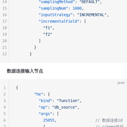
14
          "samplingMethod"
: 
"DEFAULT"
,
15
          "samplingNum"
: 
1000
,
16
          "inputStrategy"
: 
"INCREMENTAL"
,
17
          "incrementalField"
: [
18
            "f1"
,
19
            "f2"
20
          ]
21
        }
22
      }
数据连接输入节点
json
1
{
2
        "he"
: {
3
          "kind"
: 
"function"
,
4
          "op"
: 
"db_source"
,
5
          "args"
: [
6
            25055
,                 
// 数据连接id
7
            [                      
// schema