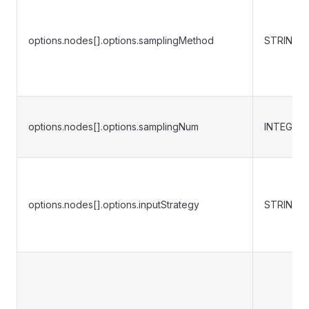
options.nodes[].options.samplingMethod
STRING
options.nodes[].options.samplingNum
INTEGER
options.nodes[].options.inputStrategy
STRING