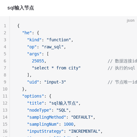
sql输入节点
json
1
{
2
  "he"
: {
3
    "kind"
: 
"function"
,
4
    "op"
: 
"raw_sql"
,
5
    "args"
: [
6
      25055
,                         
// 数据连接id
7
      "select * from city"
           // 执行的sql
8
    ],
9
    "uid"
: 
"input-3"
                 // 节点唯一id
10
  },
11
  "options"
: {
12
    "title"
: 
"sql输入节点"
,
13
    "nodeType"
: 
"SQL"
,
14
    "samplingMethod"
: 
"DEFAULT"
,
15
    "samplingNum"
: 
1000
,
16
    "inputStrategy"
: 
"INCREMENTAL"
,