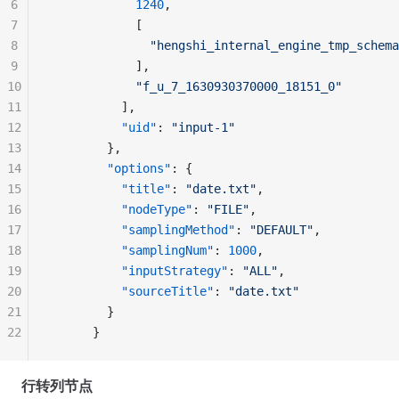
6
            1240
,
7
            [
8
              "hengshi_internal_engine_tmp_schema
9
            ],
10
            "f_u_7_1630930370000_18151_0"
11
          ],
12
          "uid"
: 
"input-1"
13
        },
14
        "options"
: {
15
          "title"
: 
"date.txt"
,
16
          "nodeType"
: 
"FILE"
,
17
          "samplingMethod"
: 
"DEFAULT"
,
18
          "samplingNum"
: 
1000
,
19
          "inputStrategy"
: 
"ALL"
,
20
          "sourceTitle"
: 
"date.txt"
21
        }
22
      }
行转列节点