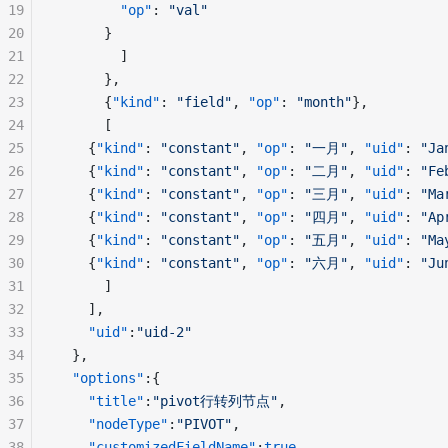
19
	    "op"
: 
"val"
20
	  }
21
        ]
22
      },
23
      {
"kind"
: 
"field"
, 
"op"
: 
"month"
},          
24
      [                                          
25
	{
"kind"
: 
"constant"
, 
"op"
: 
"一月"
, 
"uid"
: 
"Ja
26
	{
"kind"
: 
"constant"
, 
"op"
: 
"二月"
, 
"uid"
: 
"Fe
27
	{
"kind"
: 
"constant"
, 
"op"
: 
"三月"
, 
"uid"
: 
"Ma
28
	{
"kind"
: 
"constant"
, 
"op"
: 
"四月"
, 
"uid"
: 
"Ap
29
	{
"kind"
: 
"constant"
, 
"op"
: 
"五月"
, 
"uid"
: 
"Ma
30
	{
"kind"
: 
"constant"
, 
"op"
: 
"六月"
, 
"uid"
: 
"Ju
31
      ]
32
    ],
33
    "uid"
:
"uid-2"
34
  },
35
  "options"
:{
36
    "title"
:
"pivot行转列节点"
,
37
    "nodeType"
:
"PIVOT"
,
38
    "customizedFieldName"
:
true