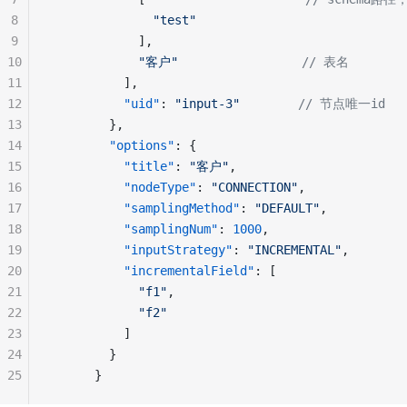
8
              "test"
9
            ],
10
            "客户"
                 // 表名
11
          ],
12
          "uid"
: 
"input-3"
        // 节点唯一id
13
        },
14
        "options"
: {
15
          "title"
: 
"客户"
,
16
          "nodeType"
: 
"CONNECTION"
,
17
          "samplingMethod"
: 
"DEFAULT"
,
18
          "samplingNum"
: 
1000
,
19
          "inputStrategy"
: 
"INCREMENTAL"
,
20
          "incrementalField"
: [
21
            "f1"
,
22
            "f2"
23
          ]
24
        }
25
      }