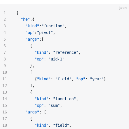
json
1
{
2
  "he"
:{
3
    "kind"
:
"function"
,
4
    "op"
:
"pivot"
,
5
    "args"
:[
6
      {                                          
7
        "kind"
: 
"reference"
,
8
        "op"
: 
"uid-1"
9
      },
10
      [                                          
11
        {
"kind"
: 
"field"
, 
"op"
: 
"year"
}
12
      ],
13
      {                                          
14
        "kind"
: 
"function"
,
15
        "op"
: 
"sum"
,
16
	"args"
: [
17
	  {
18
	    "kind"
: 
"field"
,