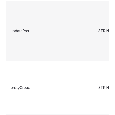
updatePart
STRING
entityGroup
STRING