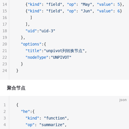
14
	{
"kind"
: 
"field"
, 
"op"
: 
"May"
, 
"value"
: 
5
},
15
	{
"kind"
: 
"field"
, 
"op"
: 
"Jun"
, 
"value"
: 
6
}
16
      ]
17
    ],
18
    "uid"
:
"uid-3"
19
  },
20
  "options"
:{
21
    "title"
:
"unpivot列转换节点"
,
22
    "nodeType"
:
"UNPIVOT"
23
  }
24
}
聚合节点
json
1
{
2
  "he"
:{
3
    "kind"
: 
"function"
,
4
    "op"
: 
"summarize"
,