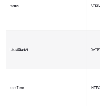
status
STRING
latestStartAt
DATETIM
costTime
INTEGER