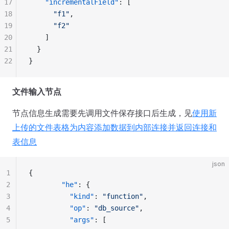
17
    "incrementalField"
: [
18
      "f1"
,
19
      "f2"
20
    ]
21
  }
22
}
文件输入节点
节点信息生成需要先调用文件保存接口后生成，见
使用新
上传的文件表格为内容添加数据到内部连接并返回连接和
表信息
json
1
{
2
        "he"
: {
3
          "kind"
: 
"function"
,
4
          "op"
: 
"db_source"
,
5
          "args"
: [