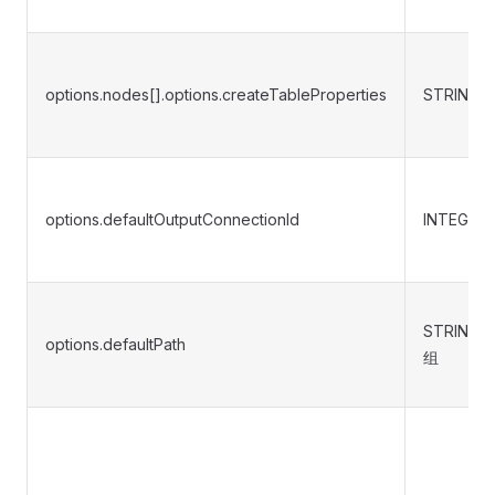
options.nodes[].options.createTableProperties
STRING
options.defaultOutputConnectionId
INTEGER
STRING 
options.defaultPath
组