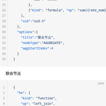
25
        },
26
        {
"kind"
: 
"formula"
, 
"op"
: 
"sum({rate_num}
27
    ],
28
    "uid"
:
"uid-3"
29
  },
30
  "options"
:{
31
    "title"
:
"聚合节点"
,
32
    "nodeType"
:
"AGGREGATE"
,
33
    "aggStartIndex"
:
4
                      
34
  }
35
}
联合节点
json
1
{
2
  "he"
: {
3
    "kind"
: 
"function"
,
4
    "op"
: 
"left_join"
,                           