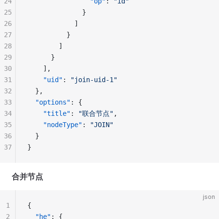
24
                "op"
: 
"id"
25
              }
26
            ]
27
          }
28
        ]
29
      }
30
    ],
31
    "uid"
: 
"join-uid-1"
32
  },
33
  "options"
: {
34
    "title"
: 
"联合节点"
,
35
    "nodeType"
: 
"JOIN"
36
  }
37
}
合并节点
json
1
{
2
  "he"
: {